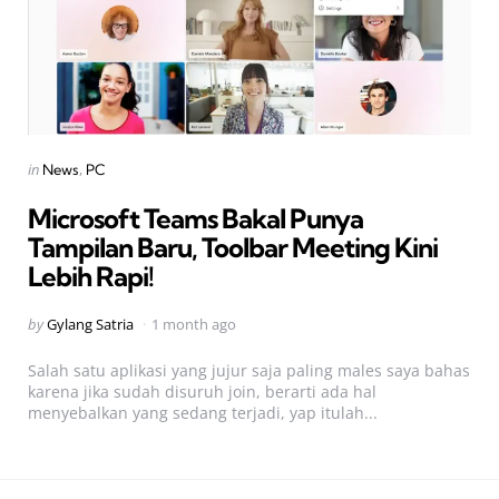
Categories
Posted
in
News
PC
in
Microsoft Teams Bakal Punya
Tampilan Baru, Toolbar Meeting Kini
Lebih Rapi!
Posted
by
Gylang Satria
1 month ago
by
Salah satu aplikasi yang jujur saja paling males saya bahas
karena jika sudah disuruh join, berarti ada hal
menyebalkan yang sedang terjadi, yap itulah...