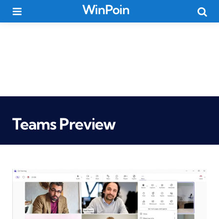
WinPoin
Menu
Searc
Teams Preview