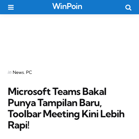
WinPoin
Menu
Searc
Categories
Posted
in
News
PC
in
Microsoft Teams Bakal
Punya Tampilan Baru,
Toolbar Meeting Kini Lebih
Rapi!