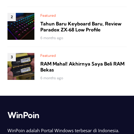
Featured
Tahun Baru Keyboard Baru, Review
Paradox ZX‑68 Low Profile
6 months ago
Featured
RAM Mahal! Akhirnya Saya Beli RAM
Bekas
6 months ago
WinPoin
WinPoin adalah Portal Windows terbesar di Indonesia.