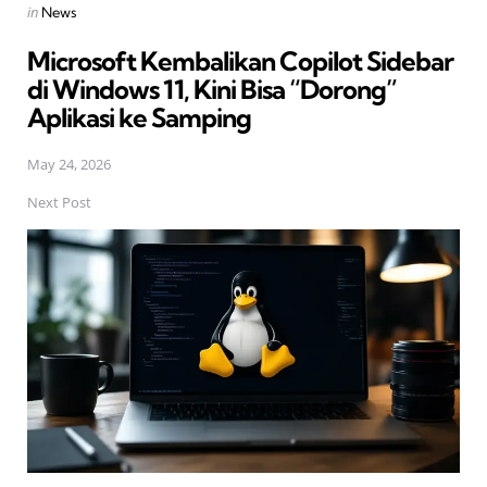
Posted
in
News
in
Microsoft Kembalikan Copilot Sidebar
di Windows 11, Kini Bisa “Dorong”
Aplikasi ke Samping
May 24, 2026
Next Post