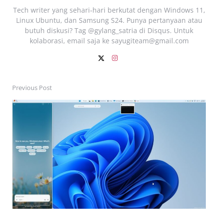
Tech writer yang sehari‑hari berkutat dengan Windows 11,
Linux Ubuntu, dan Samsung S24. Punya pertanyaan atau
butuh diskusi? Tag @gylang_satria di Disqus. Untuk
kolaborasi, email saja ke
sayugiteam@gmail.com
Previous Post
Post
navigation