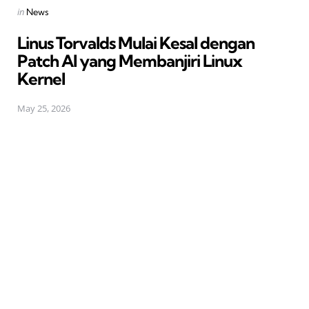
Posted
in
News
in
Linus Torvalds Mulai Kesal dengan
Patch AI yang Membanjiri Linux
Kernel
May 25, 2026