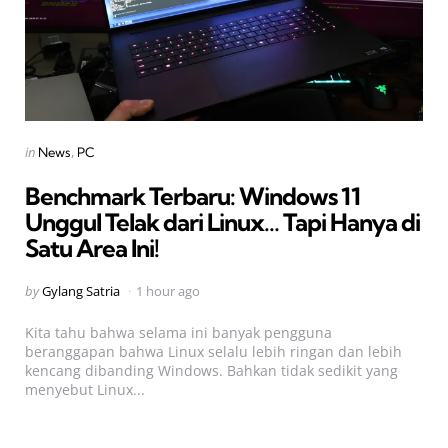
Categories
Posted
in
News
PC
in
Benchmark Terbaru: Windows 11
Unggul Telak dari Linux… Tapi Hanya di
Satu Area Ini!
Posted
by
Gylang Satria
1 hour ago
by
Kita tahu bahwa selama ini banyak pengguna
beranggapan bahwa Linux selalu lebih ringan dan lebih
kencang dibanding Windows. Bahkan tidak sedikit yang
menyebut Linux...