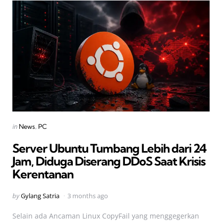
Categories
Posted
in
News
PC
in
Server Ubuntu Tumbang Lebih dari 24
Jam, Diduga Diserang DDoS Saat Krisis
Kerentanan
Posted
by
Gylang Satria
3 months ago
by
Selain ada Ancaman Linux CopyFail yang menggegerkan