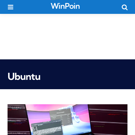
WinPoin
Menu
Searc
Ubuntu