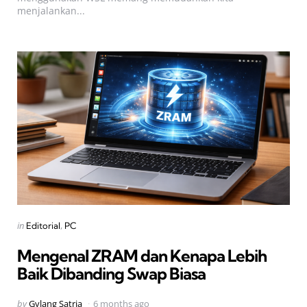
menjalankan...
Categories
Posted
in
Editorial
PC
in
Mengenal ZRAM dan Kenapa Lebih
Baik Dibanding Swap Biasa
Posted
by
Gylang Satria
6 months ago