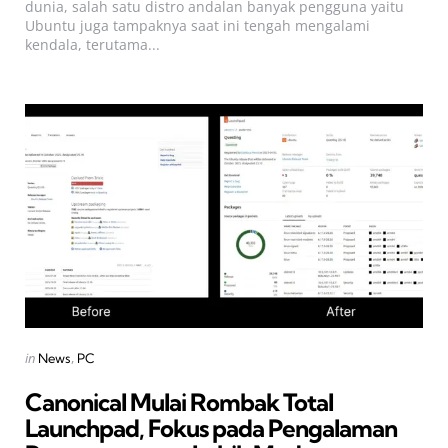
dunia, salah satu distro andalan banyak pengguna yaitu
Ubuntu juga tampaknya saat ini tengah mengalami
kendala, terutama...
Categories
Posted
in
News
PC
in
Canonical Mulai Rombak Total
Launchpad, Fokus pada Pengalaman