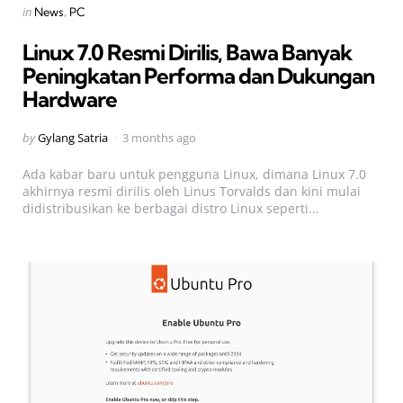
Categories
Posted
in
News
PC
in
Linux 7.0 Resmi Dirilis, Bawa Banyak
Peningkatan Performa dan Dukungan
Hardware
Posted
by
Gylang Satria
3 months ago
by
Ada kabar baru untuk pengguna Linux, dimana Linux 7.0
akhirnya resmi dirilis oleh Linus Torvalds dan kini mulai
didistribusikan ke berbagai distro Linux seperti...