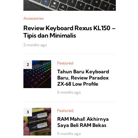
Accessories
Review Keyboard Rexus KL150 –
Tipis dan Minimalis
2 months ago
Featured
Tahun Baru Keyboard
Baru, Review Paradox
ZX‑68 Low Profile
6 months ago
Featured
RAM Mahal! Akhirnya
Saya Beli RAM Bekas
6 months ago