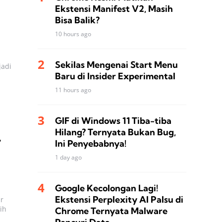
Ekstensi Manifest V2, Masih
Bisa Balik?
10 hours ago
Sekilas Mengenai Start Menu
jadi
Baru di Insider Experimental
1
11 hours ago
GIF di Windows 11 Tiba-tiba
Hilang? Ternyata Bukan Bug,
r
Ini Penyebabnya!
1 day ago
Google Kecolongan Lagi!
Ekstensi Perplexity AI Palsu di
r
ih
Chrome Ternyata Malware