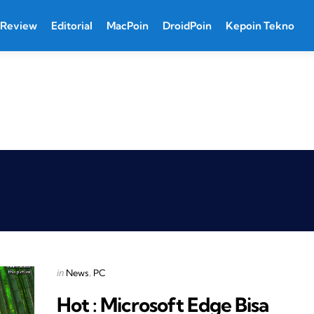
Review
Editorial
MacPoin
DroidPoin
Kepoin Tekno
Categories
Posted
in
News
PC
in
Hot : Microsoft Edge Bisa