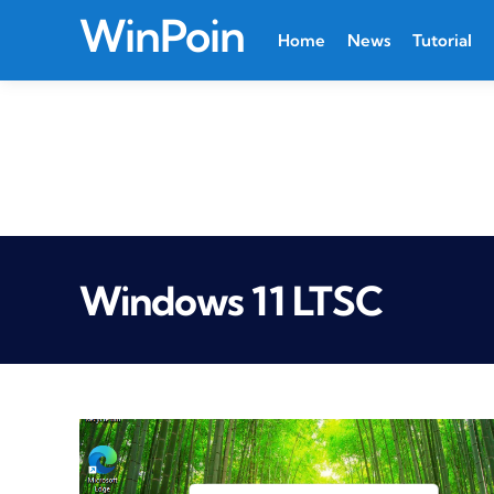
WinPoin
Home
News
Tutorial
Windows 11 LTSC