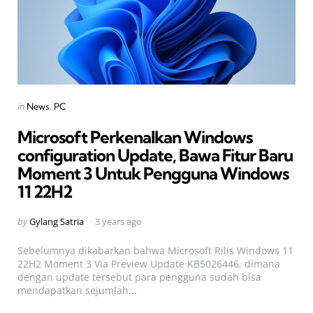
Categories
Posted
in
News
PC
in
Microsoft Perkenalkan Windows
configuration Update, Bawa Fitur Baru
Moment 3 Untuk Pengguna Windows
11 22H2
Posted
by
Gylang Satria
3 years ago
by
Sebelumnya dikabarkan bahwa Microsoft Rilis Windows 11
22H2 Moment 3 Via Preview Update KB5026446, dimana
dengan update tersebut para pengguna sudah bisa
mendapatkan sejumlah...