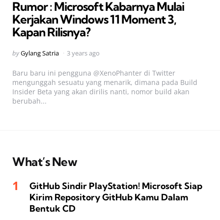
Rumor : Microsoft Kabarnya Mulai
Kerjakan Windows 11 Moment 3,
Kapan Rilisnya?
Posted
by
Gylang Satria
3 years ago
by
Baru baru ini pengguna @XenoPhanter di Twitter
mengunggah sesuatu yang menarik, dimana pada Build
Insider Beta yang akan dirilis nanti, nomor build akan
berubah...
What’s New
GitHub Sindir PlayStation! Microsoft Siap
Kirim Repository GitHub Kamu Dalam
Bentuk CD