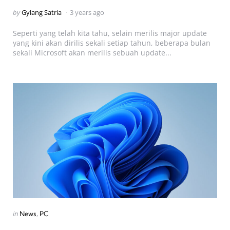
Posted
by
Gylang Satria
3 years ago
by
Seperti yang telah kita tahu, selain merilis major update
yang kini akan dirilis sekali setiap tahun, beberapa bulan
sekali Microsoft akan merilis sebuah update...
Categories
Posted
in
News
PC
in