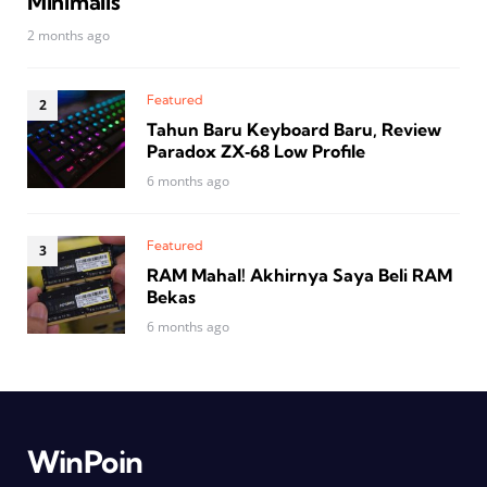
Minimalis
2 months ago
Featured
Tahun Baru Keyboard Baru, Review
Paradox ZX‑68 Low Profile
6 months ago
Featured
RAM Mahal! Akhirnya Saya Beli RAM
Bekas
6 months ago
WinPoin