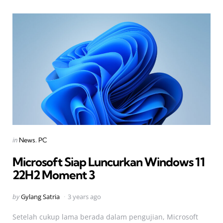
Categories
Posted
in
News
PC
in
Microsoft Siap Luncurkan Windows 11
22H2 Moment 3
Posted
by
Gylang Satria
3 years ago
by
Setelah cukup lama berada dalam pengujian, Microsoft