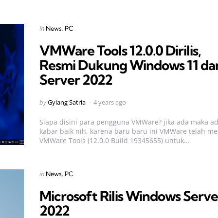
Categories
Posted
in
News
PC
in
VMWare Tools 12.0.0 Dirilis,
Resmi Dukung Windows 11 da
Server 2022
Posted
by
Gylang Satria
4 years ago
by
Siapa disini para pengguna VMWare? jika ada maka a
kabar baik nih, karena baru baru ini VMWare telah mer
VMWare Tools (12.0.0 Build 19345655) untuk...
Categories
Posted
in
News
PC
in
Microsoft Rilis Windows Serve
2022