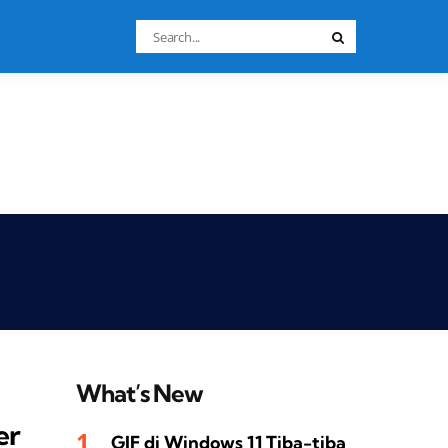
Search
Search
for:
What’s New
er
GIF di Windows 11 Tiba-tiba