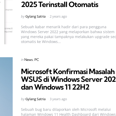
2025 Terinstall Otomatis
Posted
by
Gylang Satria
2 years ago
by
Sebuah kabar menarik hadir dari para pengguna
Windows Server 2022 yang melaporkan bahwa sistem
yang mereka pakai tampaknya melakukan upgrade se
otomatis ke Windows...
Categories
Posted
in
News
PC
in
Microsoft Konfirmasi Masalah
WSUS di Windows Server 202
dan Windows 11 22H2
Posted
by
Gylang Satria
3 years ago
by
Sebuah bug baru dilaporkan oleh Microsoft melalui
halaman Windows 11 Health Dashboard dari Windows