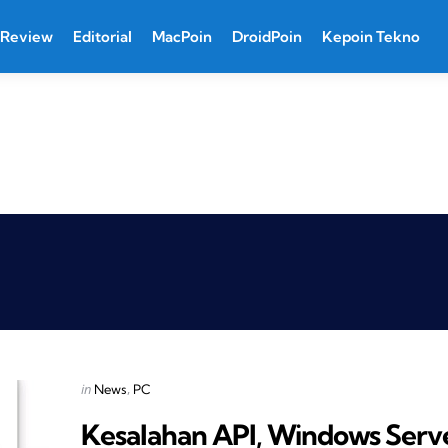
Review
Editorial
MacPoin
DroidPoin
Kepoin Tekno
Categories
Posted
in
News
PC
in
Kesalahan API, Windows Serv