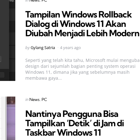
in
News
PC
in
Tampilan Windows Rollback
Dialog di Windows 11 Akan
Diubah Menjadi Lebih Modern
Posted
by
Gylang Satria
4 years ago
by
Seperti yang telah kita tahu, Microsoft mulai mengub
design dari sejumlah bagian penting system operasi
Windows 11, dimana jika yang sebelumnya masih
membawa gaya...
Categories
Posted
in
News
PC
in
Nantinya Pengguna Bisa
Tampilkan ‘Detik’ di Jam di
Taskbar Windows 11