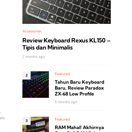
i
Accessories
Review Keyboard Rexus KL150 –
Tipis dan Minimalis
2 months ago
Featured
Tahun Baru Keyboard
Baru, Review Paradox
ZX‑68 Low Profile
6 months ago
a
ows
Featured
,
RAM Mahal! Akhirnya