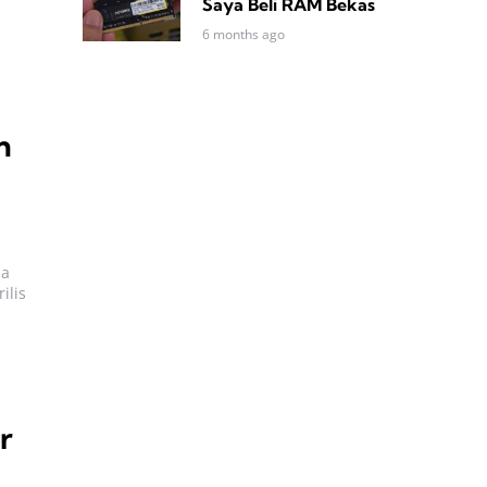
Saya Beli RAM Bekas
6 months ago
n
da
ilis
r