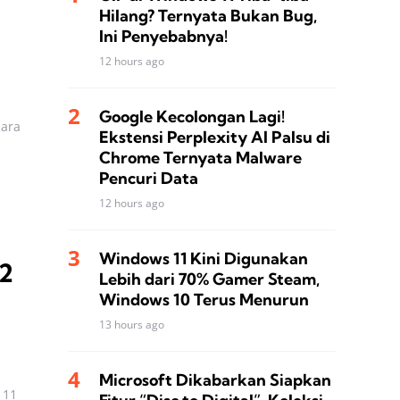
Hilang? Ternyata Bukan Bug,
Ini Penyebabnya!
12 hours ago
Google Kecolongan Lagi!
cara
Ekstensi Perplexity AI Palsu di
Chrome Ternyata Malware
Pencuri Data
12 hours ago
Windows 11 Kini Digunakan
2
Lebih dari 70% Gamer Steam,
Windows 10 Terus Menurun
13 hours ago
Microsoft Dikabarkan Siapkan
 11