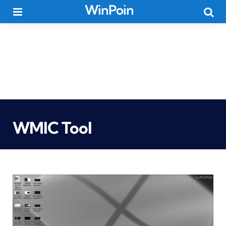
WinPoin
Menu
Searc
WMIC Tool