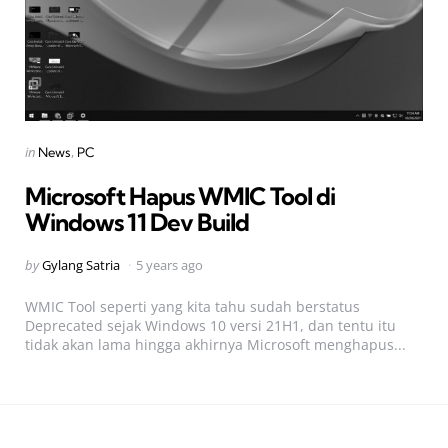
Categories
Posted
in
News
PC
in
Microsoft Hapus WMIC Tool di
Windows 11 Dev Build
Posted
by
Gylang Satria
5 years ago
by
WMIC Tool seperti yang kita tahu sudah berstatus
Deprecated sejak Windows 10 versi 21H1, dan tentu itu
tidak akan lama hingga akhirnya Microsoft menghapus...