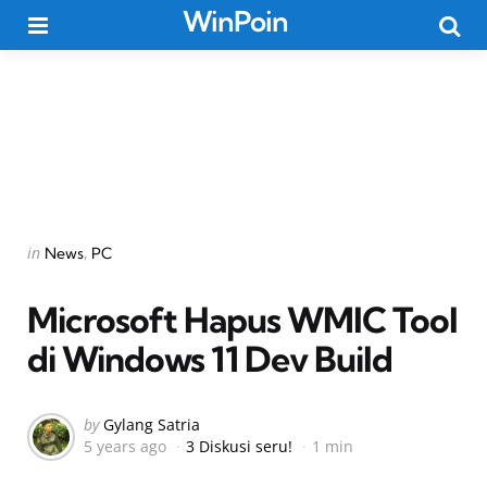
WinPoin
Menu
Searc
Categories
Posted
in
News
PC
in
Microsoft Hapus WMIC Tool
di Windows 11 Dev Build
Posted
by
Gylang Satria
5 years ago
3 Diskusi seru!
1 min
by