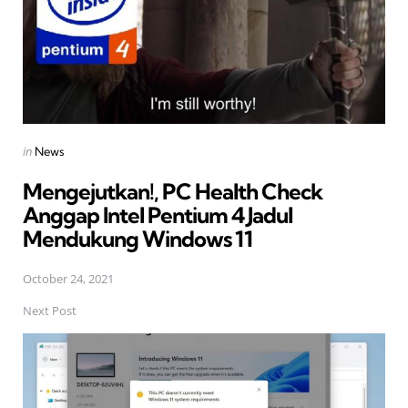
Posted
in
News
in
Mengejutkan!, PC Health Check
Anggap Intel Pentium 4 Jadul
Mendukung Windows 11
October 24, 2021
Next Post