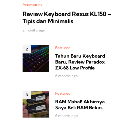
Accessories
Review Keyboard Rexus KL150 –
Tipis dan Minimalis
2 months ago
Featured
Tahun Baru Keyboard
Baru, Review Paradox
ZX‑68 Low Profile
6 months ago
Featured
RAM Mahal! Akhirnya
Saya Beli RAM Bekas
6 months ago