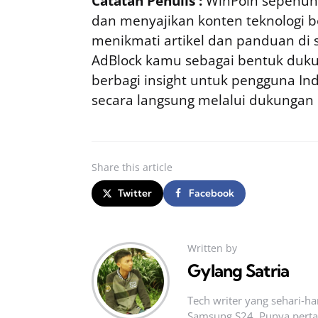
Catatan Penulis :
WinPoin sepenuhn
dan menyajikan konten teknologi be
menikmati artikel dan panduan di si
AdBlock kamu sebagai bentuk duku
berbagi insight untuk pengguna I
secara langsung melalui dukungan
Share
this article
Twitter
Facebook
Written by
Gylang Satria
Tech writer yang sehari‑h
Samsung S24. Punya pertan