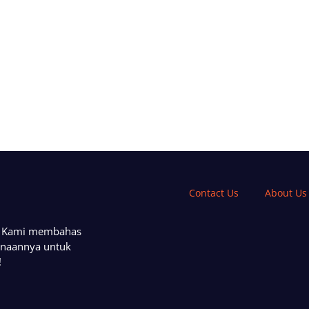
Contact Us
About Us
a. Kami membahas
unaannya untuk
!