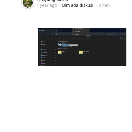
1 year ago
Blm ada diskusi
0 min
by