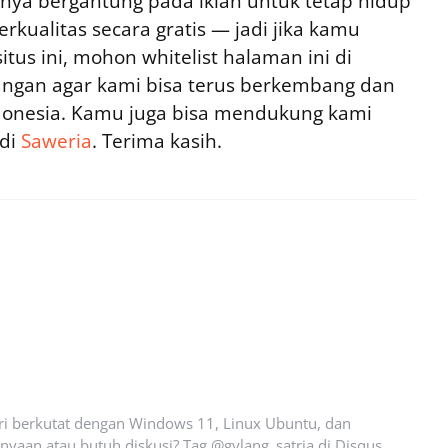
ya bergantung pada iklan untuk tetap hidup
rkualitas secara gratis — jadi jika kamu
tus ini, mohon whitelist halaman ini di
ngan agar kami bisa terus berkembang dan
ndonesia. Kamu juga bisa mendukung kami
 di
Saweria
. Terima kasih.
ari berkutat dengan Windows 11, Linux Ubuntu, dan
yaan atau butuh diskusi? Tag @gylang_satria di Disqus.