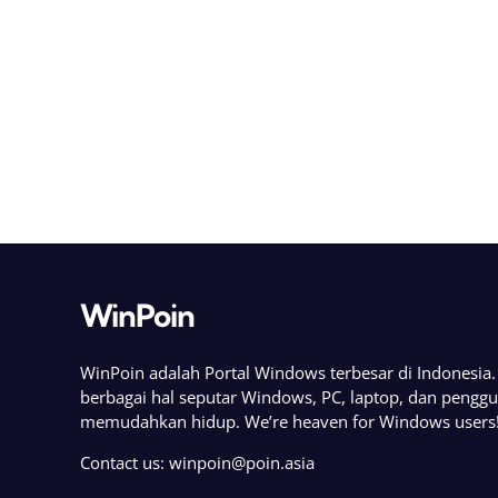
WinPoin
WinPoin adalah Portal Windows terbesar di Indonesi
berbagai hal seputar Windows, PC, laptop, dan pengg
memudahkan hidup. We’re heaven for Windows users
Contact us:
winpoin@poin.asia