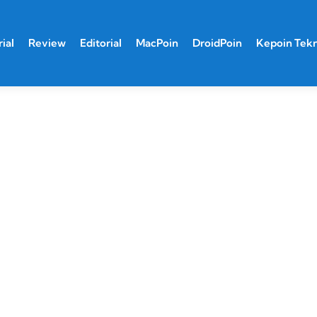
ial
Review
Editorial
MacPoin
DroidPoin
Kepoin Tek