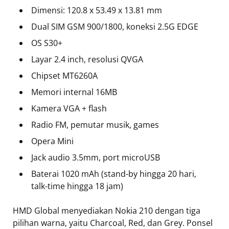
Dimensi: 120.8 x 53.49 x 13.81 mm
Dual SIM GSM 900/1800, koneksi 2.5G EDGE
OS S30+
Layar 2.4 inch, resolusi QVGA
Chipset MT6260A
Memori internal 16MB
Kamera VGA + flash
Radio FM, pemutar musik, games
Opera Mini
Jack audio 3.5mm, port microUSB
Baterai 1020 mAh (stand-by hingga 20 hari,
talk-time hingga 18 jam)
HMD Global menyediakan Nokia 210 dengan tiga
pilihan warna, yaitu Charcoal, Red, dan Grey. Ponsel