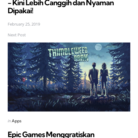
- Kini Lebih Canggih dan Nyaman
Dipakai!
February 25, 2019
Next Post
Posted
in
Apps
in
Epic Games Menggratiskan