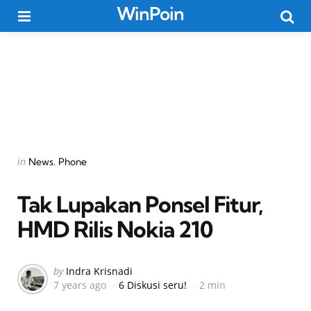
WinPoin
Menu
Searc
Categories
Posted
in
News
Phone
in
Tak Lupakan Ponsel Fitur,
HMD Rilis Nokia 210
Posted
by
Indra Krisnadi
7 years ago
6 Diskusi seru!
2 min
by