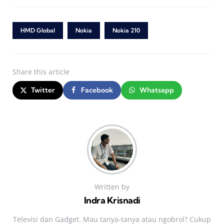
HMD Global
Nokia
Nokia 210
Share
this article
Twitter
Facebook
Whatsapp
Written by
Indra Krisnadi
Televisi dan Gadget. Mau tanya-tanya atau ngobrol? Cukup