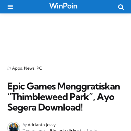
WinPoin
Menu
Searc
Categories
Posted
in
Apps
News
PC
in
Epic Games Menggratiskan
“Thimbleweed Park”, Ayo
Segera Download!
Posted
by
Adrianto Jossy
7 years ago
Blm ada diskusi
1 min
by