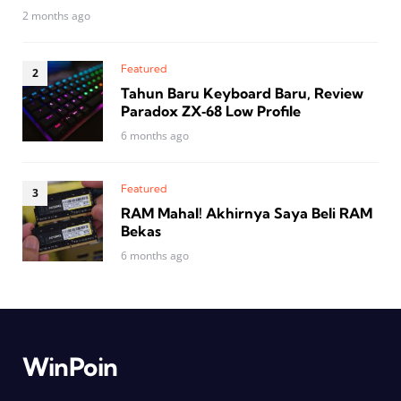
2 months ago
Featured
Tahun Baru Keyboard Baru, Review
Paradox ZX‑68 Low Profile
6 months ago
Featured
RAM Mahal! Akhirnya Saya Beli RAM
Bekas
6 months ago
WinPoin