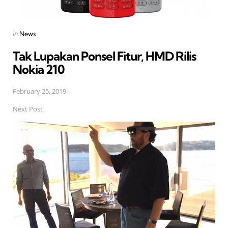
Posted
in
News
in
Tak Lupakan Ponsel Fitur, HMD Rilis
Nokia 210
February 25, 2019
Next Post