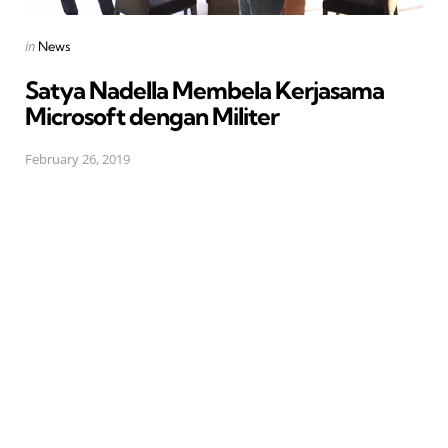
Posted
in
News
in
Satya Nadella Membela Kerjasama
Microsoft dengan Militer
February 26, 2019