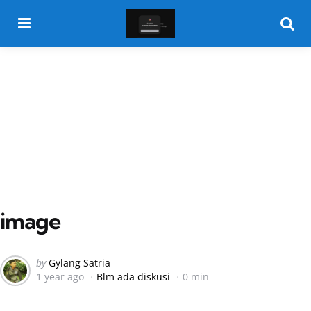
Menu
Searc
image
Posted
by
Gylang Satria
1 year ago
Blm ada diskusi
0 min
by