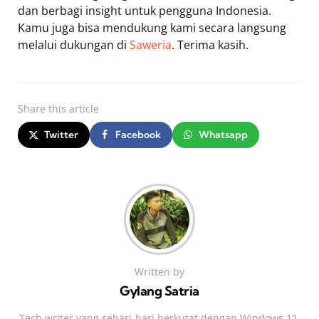
dan berbagi insight untuk pengguna Indonesia.
Kamu juga bisa mendukung kami secara langsung
melalui dukungan di
Saweria
. Terima kasih.
Share
this article
Twitter
Facebook
Whatsapp
Written by
Gylang Satria
Tech writer yang sehari‑hari berkutat dengan Windows 11,