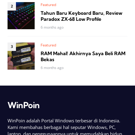
Featured
Tahun Baru Keyboard Baru, Review
Paradox ZX‑68 Low Profile
6 months ago
Featured
RAM Mahal! Akhirnya Saya Beli RAM
Bekas
6 months ago
WinPoin
WinPoin adalah Portal Windows terbesar di Indonesia.
Kami membahas berbagai hal seputar Windows, PC,
laptop, dan penggunaannya untuk memudahkan hidup.