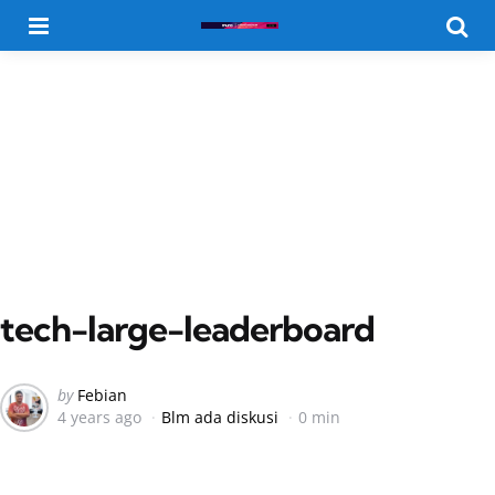
Menu
Searc
tech-large-leaderboard
Posted
by
Febian
4 years ago
Blm ada diskusi
0 min
by