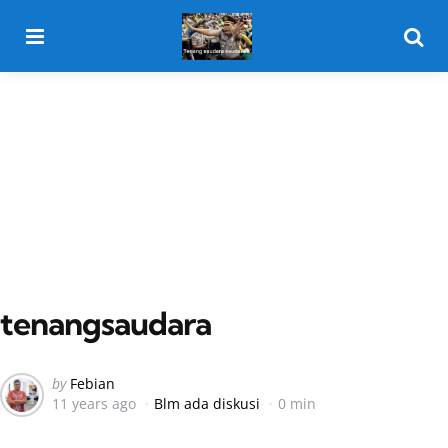
Menu
Searc
tenangsaudara
Posted
by
Febian
11 years ago
Blm ada diskusi
0 min
by