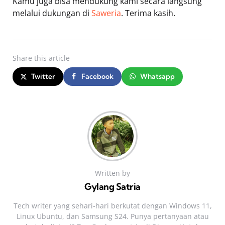
Kamu juga bisa mendukung kami secara langsung
melalui dukungan di
Saweria
. Terima kasih.
Share
this article
Twitter
Facebook
Whatsapp
Written by
Gylang Satria
Tech writer yang sehari‑hari berkutat dengan Windows 11,
Linux Ubuntu, dan Samsung S24. Punya pertanyaan atau