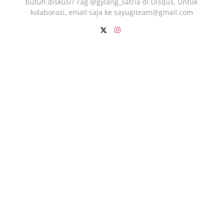
butuh diskusi? Tag @gylang_satria di Disqus. Untuk
kolaborasi, email saja ke
sayugiteam@gmail.com