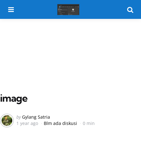
Menu
Searc
image
Posted
by
Gylang Satria
1 year ago
Blm ada diskusi
0 min
by