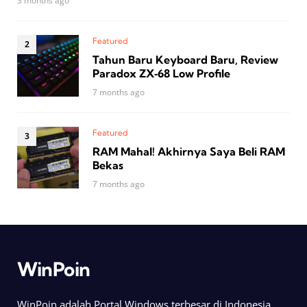
3 months ago
Featured
Tahun Baru Keyboard Baru, Review
Paradox ZX‑68 Low Profile
7 months ago
Featured
RAM Mahal! Akhirnya Saya Beli RAM
Bekas
7 months ago
WinPoin
WinPoin adalah Portal Windows terbesar di Indonesia.