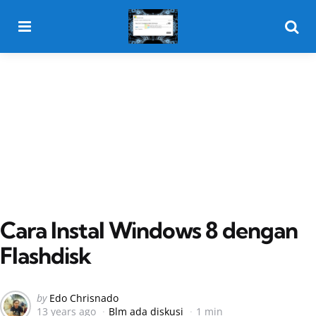
Menu
Searc
Cara Instal Windows 8 dengan
Flashdisk
Posted
by
Edo Chrisnado
13 years ago
Blm ada diskusi
1 min
by