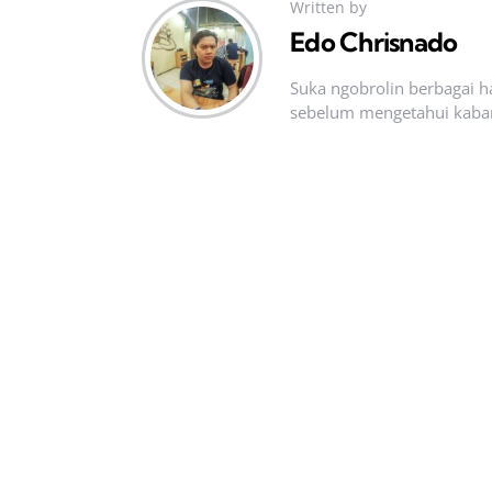
Written by
Edo Chrisnado
Suka ngobrolin berbagai ha
sebelum mengetahui kabar t