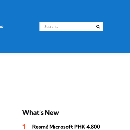
Search
no
Search
for:
What’s New
Resmi! Microsoft PHK 4.800