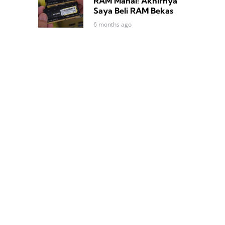
RAM Mahal! Akhirnya
Saya Beli RAM Bekas
6 months ago