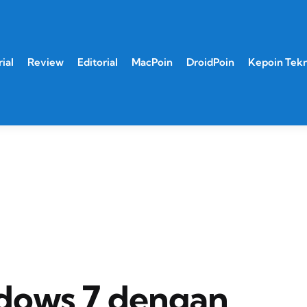
ial
Review
Editorial
MacPoin
DroidPoin
Kepoin Tek
ndows 7 dengan