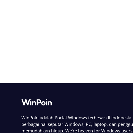
WinPoin
WinPoin adalah Portal Windows terbesar di Indonesi
berbagai hal seputar Windows, PC, laptop, dan pengg
memudahkan hidup. We’re heaven for Windows users