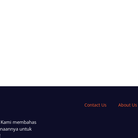
Contact Us
About Us
a. Kami membahas
unaannya untuk
!