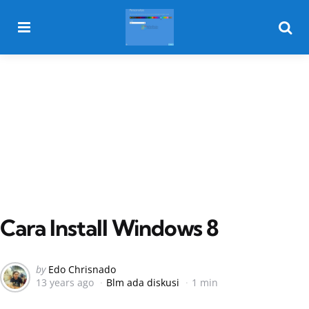
Menu
Searc
Cara Install Windows 8
Posted
by
Edo Chrisnado
13 years ago
Blm ada diskusi
1 min
by