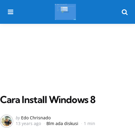
Menu
Searc
Cara Install Windows 8
Posted
by
Edo Chrisnado
13 years ago
Blm ada diskusi
1 min
by