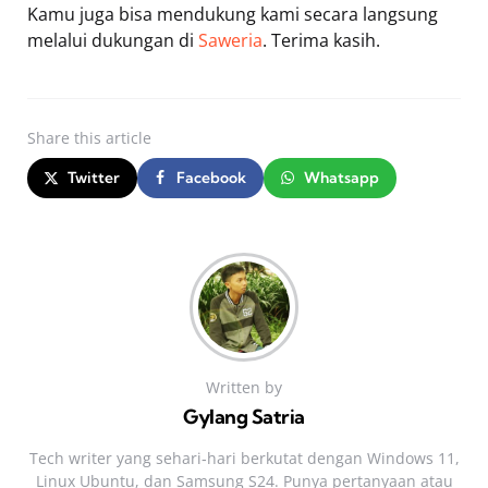
Kamu juga bisa mendukung kami secara langsung
melalui dukungan di
Saweria
. Terima kasih.
Share
this article
Twitter
Facebook
Whatsapp
Written by
Gylang Satria
Tech writer yang sehari‑hari berkutat dengan Windows 11,
Linux Ubuntu, dan Samsung S24. Punya pertanyaan atau