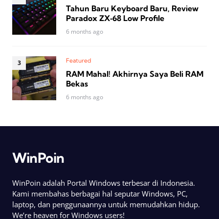
Tahun Baru Keyboard Baru, Review
Paradox ZX‑68 Low Profile
6 months ago
Featured
RAM Mahal! Akhirnya Saya Beli RAM
Bekas
6 months ago
WinPoin
WinPoin adalah Portal Windows terbesar di Indonesia.
Kami membahas berbagai hal seputar Windows, PC,
laptop, dan penggunaannya untuk memudahkan hidup.
We’re heaven for Windows users!