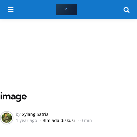
Menu
Searc
image
Posted
by
Gylang Satria
1 year ago
Blm ada diskusi
0 min
by