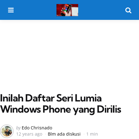
Menu
Searc
Inilah Daftar Seri Lumia
Windows Phone yang Dirilis
Posted
by
Edo Chrisnado
12 years ago
Blm ada diskusi
1 min
by