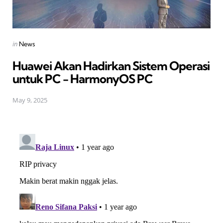
Posted
in
News
in
Huawei Akan Hadirkan Sistem Operasi
untuk PC - HarmonyOS PC
May 9, 2025