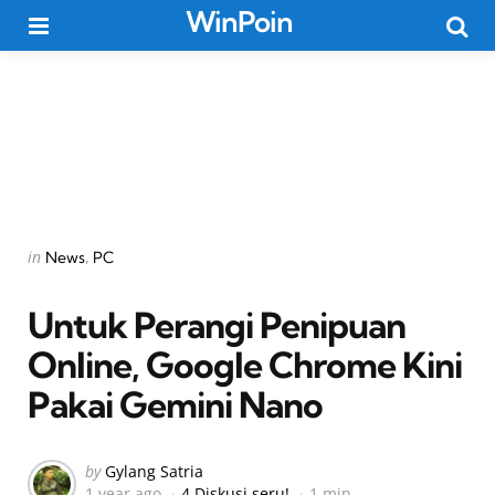
WinPoin
Menu
Searc
Categories
Posted
in
News
PC
in
Untuk Perangi Penipuan
Online, Google Chrome Kini
Pakai Gemini Nano
Posted
by
Gylang Satria
1 year ago
4 Diskusi seru!
1 min
by