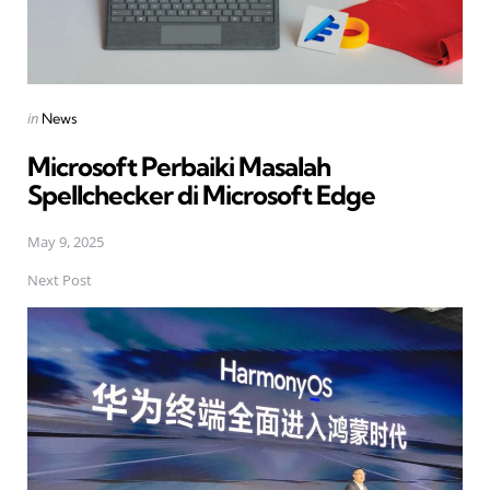
Posted
in
News
in
Microsoft Perbaiki Masalah
Spellchecker di Microsoft Edge
May 9, 2025
Next Post