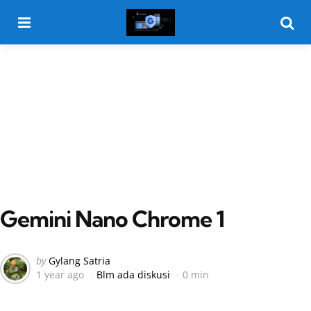
Menu
Searc
Gemini Nano Chrome 1
Posted
by
Gylang Satria
1 year ago
Blm ada diskusi
0 min
by