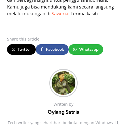
dan berbagi insight untuk pengguna Indonesia.
Kamu juga bisa mendukung kami secara langsung
melalui dukungan di
Saweria
. Terima kasih.
Share
this article
Twitter
Facebook
Whatsapp
Written by
Gylang Satria
Tech writer yang sehari‑hari berkutat dengan Windows 11,