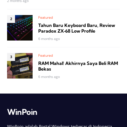
2 months ago
Featured
Tahun Baru Keyboard Baru, Review
Paradox ZX‑68 Low Profile
6 months ago
Featured
RAM Mahal! Akhirnya Saya Beli RAM
Bekas
6 months ago
WinPoin
WinPoin adalah Portal Windows terbesar di Indonesia.