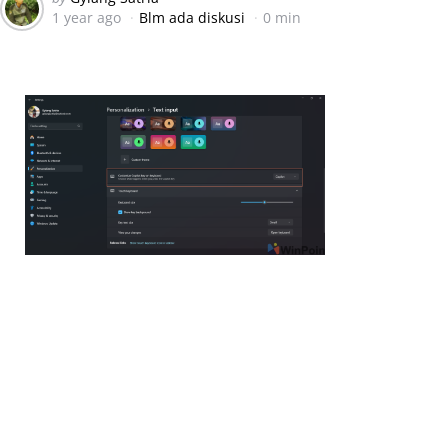
1 year ago
Blm ada diskusi
0 min
by