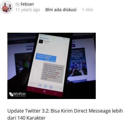
Posted
by
Febian
11 years ago
Blm ada diskusi
1 min
by
Update Twitter 3.2: Bisa Kirim Direct Messeage lebih
dari 140 Karakter