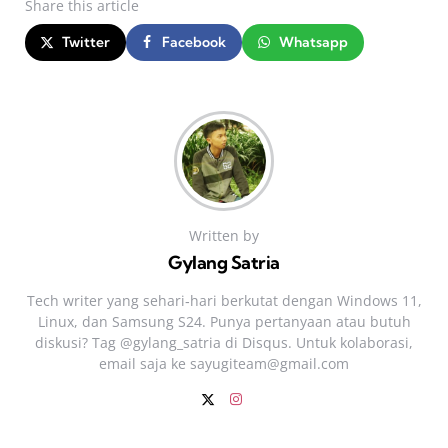
Share
this article
Twitter
Facebook
Whatsapp
Written by
Gylang Satria
Tech writer yang sehari‑hari berkutat dengan Windows 11,
Linux, dan Samsung S24. Punya pertanyaan atau butuh
diskusi? Tag @gylang_satria di Disqus. Untuk kolaborasi,
email saja ke
sayugiteam@gmail.com