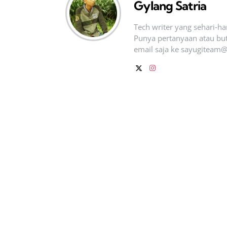
Gylang Satria
Tech writer yang sehari‑h
Punya pertanyaan atau but
email saja ke
sayugiteam@