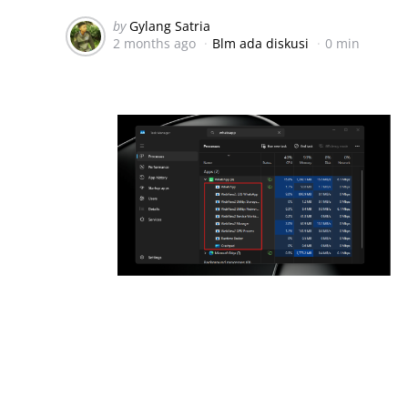
Posted
by
Gylang Satria
2 months ago
Blm ada diskusi
0 min
by