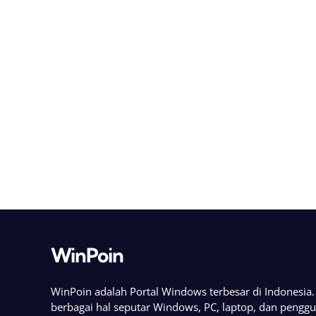
WinPoin
WinPoin adalah Portal Windows terbesar di Indonesi
berbagai hal seputar Windows, PC, laptop, dan pengg