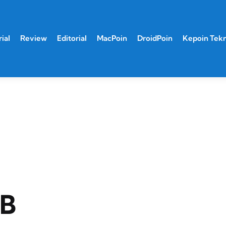
ial
Review
Editorial
MacPoin
DroidPoin
Kepoin Tek
GB