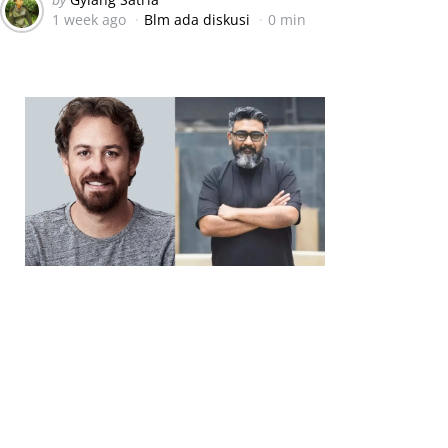
1 week ago
Blm ada diskusi
0 min
by