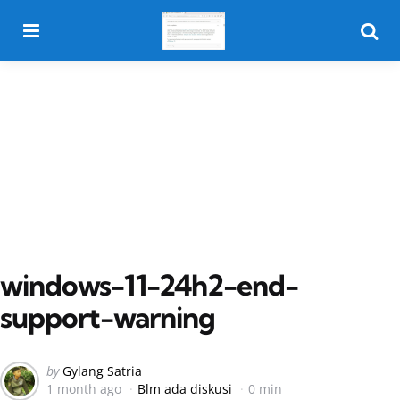
Menu
Searc
windows-11-24h2-end-
support-warning
Posted
by
Gylang Satria
1 month ago
Blm ada diskusi
0 min
by