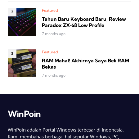
Featured
Tahun Baru Keyboard Baru, Review
Paradox ZX‑68 Low Profile
7 months ago
Featured
RAM Mahal! Akhirnya Saya Beli RAM
Bekas
7 months ago
WinPoin
WinPoin adalah Portal Windows terbesar di Indonesia.
Kami membahas berbagai hal seputar Windows, PC,