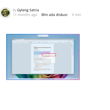
Posted
by
Gylang Satria
11 months ago
Blm ada diskusi
0 min
by