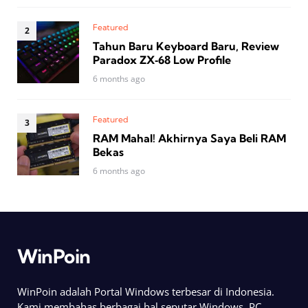
Featured
Tahun Baru Keyboard Baru, Review
Paradox ZX‑68 Low Profile
6 months ago
Featured
RAM Mahal! Akhirnya Saya Beli RAM
Bekas
6 months ago
WinPoin
WinPoin adalah Portal Windows terbesar di Indonesia.
Kami membahas berbagai hal seputar Windows, PC,