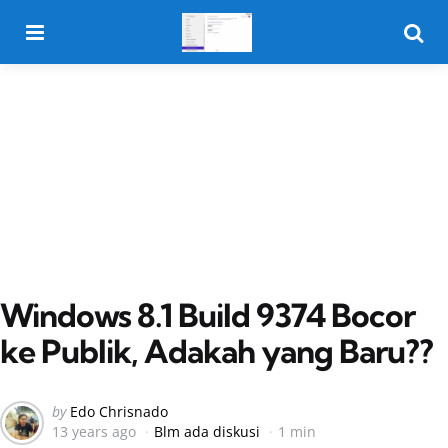
Menu
Searc
Windows 8.1 Build 9374 Bocor
ke Publik, Adakah yang Baru??
Posted
by
Edo Chrisnado
13 years ago
Blm ada diskusi
1 min
by