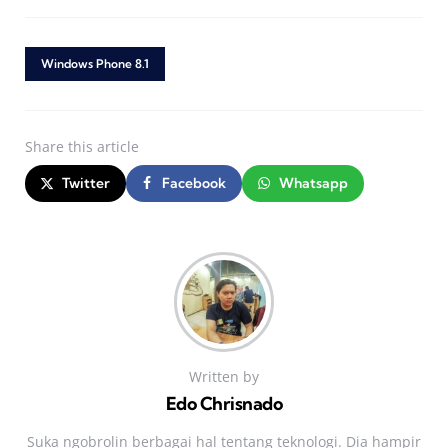
Windows Phone 8.1
Share
this article
Twitter
Facebook
Whatsapp
Written by
Edo Chrisnado
Suka ngobrolin berbagai hal tentang teknologi. Dia hampir