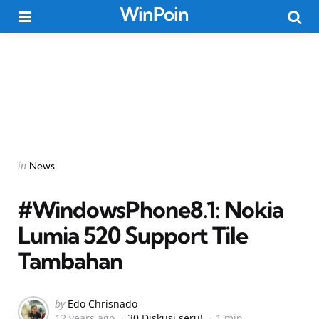
WinPoin
Menu
Searc
Categories
Posted
in
News
in
#WindowsPhone8.1: Nokia
Lumia 520 Support Tile
Tambahan
Posted
by
Edo Chrisnado
12 years ago
30 Diskusi seru!
1 min
by