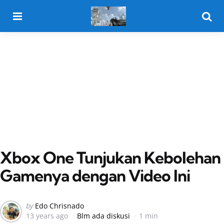
Menu
Searc
Xbox One Tunjukan Kebolehan
Gamenya dengan Video Ini
Posted
by
Edo Chrisnado
13 years ago
Blm ada diskusi
1 min
by