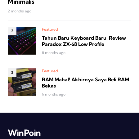
Minimalis
2 months ago
Featured
Tahun Baru Keyboard Baru, Review
Paradox ZX‑68 Low Profile
6 months ago
Featured
RAM Mahal! Akhirnya Saya Beli RAM
Bekas
6 months ago
WinPoin