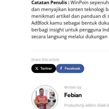
Catatan Penulis :
WinPoin sepenuhn
dan menyajikan konten teknologi be
menikmati artikel dan panduan di si
AdBlock kamu sebagai bentuk duku
berbagi insight untuk pengguna I
secara langsung melalui dukungan
Share
this article
Twitter
Facebook
Written by
Febian
Productivity addict. Geek 