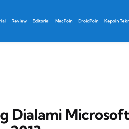
ial
Review
Editorial
MacPoin
DroidPoin
Kepoin Tek
ng Dialami Microsof