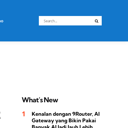
Search
no
Search
for:
What’s New
t
Kenalan dengan 9Router, AI
Gateway yang Bikin Pakai
Banyak AI Jadi Jauh Lebih