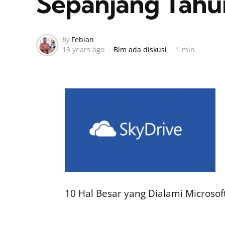
Sepanjang Tahu
Posted
by
Febian
13 years ago
Blm ada diskusi
1 min
by
10 Hal Besar yang Dialami Microso