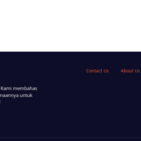
Contact Us
About Us
a. Kami membahas
unaannya untuk
!