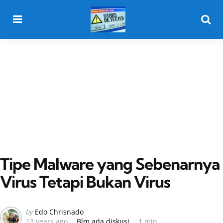
Menu
Searc
Tipe Malware yang Sebenarnya
Virus Tetapi Bukan Virus
Posted
by
Edo Chrisnado
13 years ago
Blm ada diskusi
1 min
by