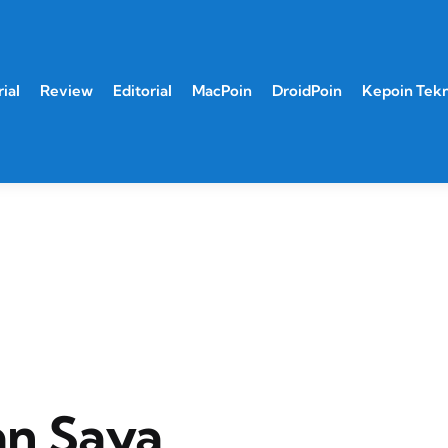
ial
Review
Editorial
MacPoin
DroidPoin
Kepoin Tek
an Saya