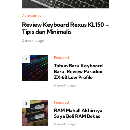
Accessories
Review Keyboard Rexus KL150 –
Tipis dan Minimalis
2 months ago
Featured
Tahun Baru Keyboard
Baru, Review Paradox
ZX‑68 Low Profile
6 months ago
Featured
RAM Mahal! Akhirnya
Saya Beli RAM Bekas
6 months ago