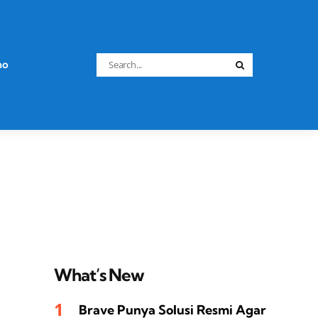
Search
no
Search
for:
What’s New
Brave Punya Solusi Resmi Agar