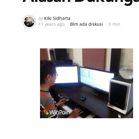
Posted
by
Kiki Sidharta
11 years ago
Blm ada diskusi
0 min
by