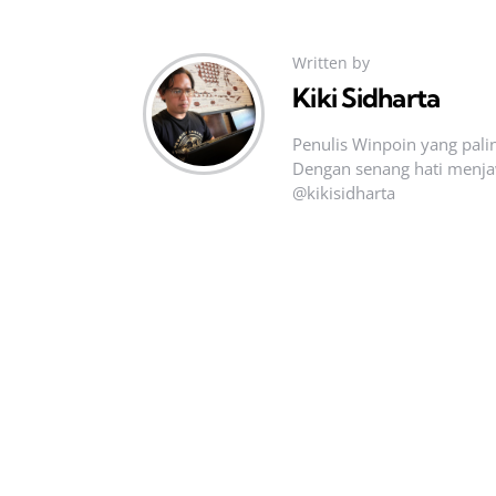
Written by
Kiki Sidharta
Penulis Winpoin yang palin
Dengan senang hati menja
@kikisidharta