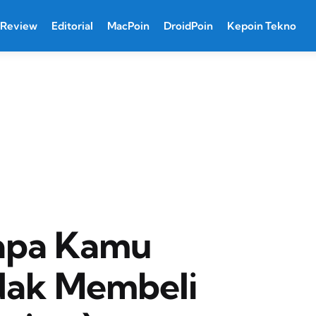
Review
Editorial
MacPoin
DroidPoin
Kepoin Tekno
napa Kamu
dak Membeli