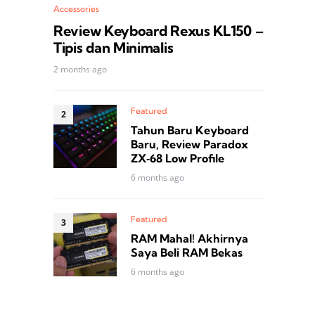
Accessories
Review Keyboard Rexus KL150 –
Tipis dan Minimalis
2 months ago
Featured
Tahun Baru Keyboard
Baru, Review Paradox
ZX‑68 Low Profile
6 months ago
Featured
RAM Mahal! Akhirnya
Saya Beli RAM Bekas
6 months ago