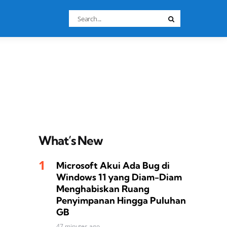
Search
Search
for:
What’s New
Microsoft Akui Ada Bug di
Windows 11 yang Diam-Diam
Menghabiskan Ruang
Penyimpanan Hingga Puluhan
GB
47 minutes ago