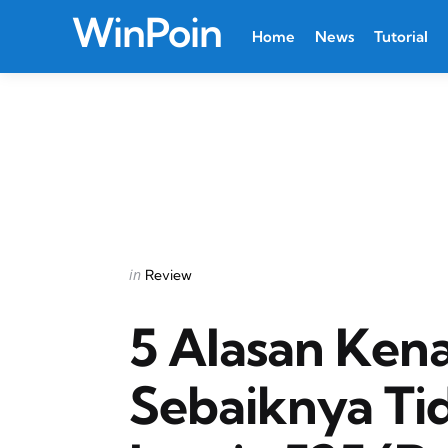
WinPoin
Home
News
Tutorial
Categories
Posted
in
Review
in
5 Alasan Ke
Sebaiknya Ti