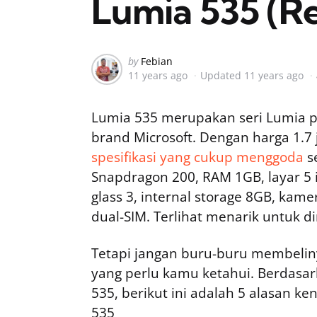
Lumia 535 (R
Posted
by
Febian
11 years ago
Updated
11 years ago
by
Lumia 535 merupakan seri Lumia p
brand Microsoft. Dengan harga 1.7
spesifikasi yang cukup menggoda
se
Snapdragon 200, RAM 1GB, layar 5 i
glass 3, internal storage 8GB, ka
dual-SIM. Terlihat menarik untuk di
Tetapi jangan buru-buru membelin
yang perlu kamu ketahui. Berdas
535, berikut ini adalah 5 alasan 
535