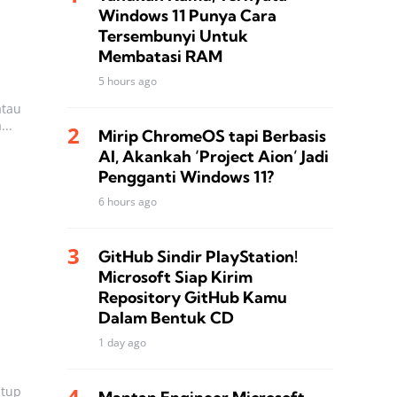
Windows 11 Punya Cara
Tersembunyi Untuk
Membatasi RAM
5 hours ago
atau
...
Mirip ChromeOS tapi Berbasis
AI, Akankah ‘Project Aion’ Jadi
Pengganti Windows 11?
6 hours ago
GitHub Sindir PlayStation!
Microsoft Siap Kirim
Repository GitHub Kamu
Dalam Bentuk CD
1 day ago
utup