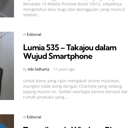
Windows 10 Mobile Preview Build 10512, sebaiknya
mengetahui dulu bugs dan keunggulan yang muncul
setelah...
Categories
Posted
in
Editorial
in
Lumia 535 – Takajou dalam
Wujud Smartphone
Posted
by
Kiki Sidharta
11 years ago
by
Untuk kamu yang rajin mengikuti anime musiman,
mungkin tidak asing dengan Charlotte yang sedang
tayang musim ini. Sedikit overhype karena berasal dar
rumah produksi yang...
Categories
Posted
in
Editorial
in