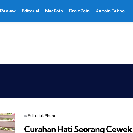
Review
Editorial
MacPoin
DroidPoin
Kepoin Tekno
Categories
Posted
in
Editorial
Phone
in
Curahan Hati Seorang Cewek