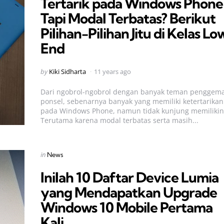
Tertarik pada Windows Phone
Tapi Modal Terbatas? Berikut
Pilihan-Pilihan Jitu di Kelas Lo
End
Posted
by
Kiki Sidharta
11 years ago
by
Dari ngobrol-ngobrol dengan banyak teman penggem
ponsel, sebenarnya banyak yang memiliki ketertarikan
pada Windows Phone, namun tidak kunjung memilikin
Terutama karena modal terbatas serta masih...
Categories
Posted
in
News
in
Inilah 10 Daftar Device Lumia
yang Mendapatkan Upgrade
Windows 10 Mobile Pertama
Kali