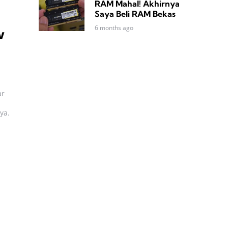
RAM Mahal! Akhirnya
Saya Beli RAM Bekas
6 months ago
w
ar
ya.