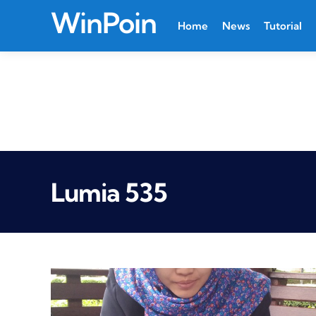
WinPoin
Home
News
Tutorial
Lumia 535