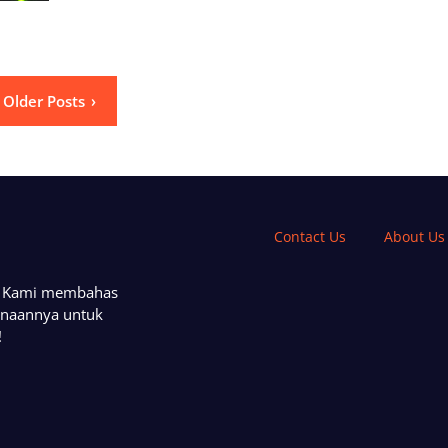
Older Posts
Contact Us
About Us
a. Kami membahas
unaannya untuk
!