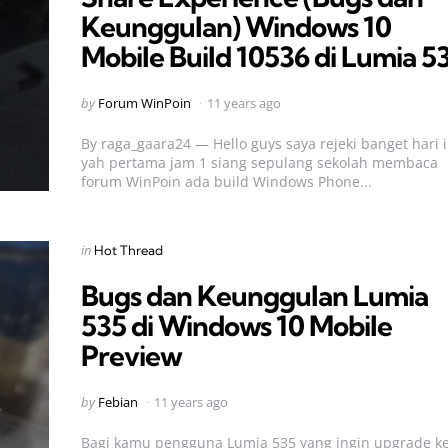
Keunggulan) Windows 10
Mobile Build 10536 di Lumia 5
Posted
by
Forum WinPoin
11 years ago
by
By raga_gaara24 — Hello guys saya rejeki banget hari i
yah pertama jam 1 siang sepulang sekolah membaca
forum WinPoin ada build Windows Phone...
Categories
Posted
in
Hot Thread
in
Bugs dan Keunggulan Lumia
535 di Windows 10 Mobile
Preview
Posted
by
Febian
11 years ago
by
Bagi kamu pengguna Lumia 535 yang ingin upgrade k