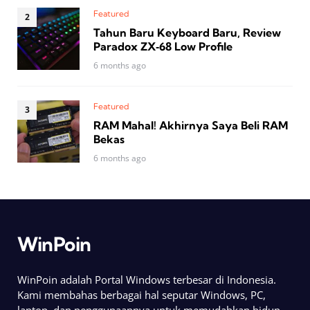
Featured
Tahun Baru Keyboard Baru, Review
Paradox ZX‑68 Low Profile
6 months ago
Featured
RAM Mahal! Akhirnya Saya Beli RAM
Bekas
6 months ago
WinPoin
WinPoin adalah Portal Windows terbesar di Indonesia.
Kami membahas berbagai hal seputar Windows, PC,