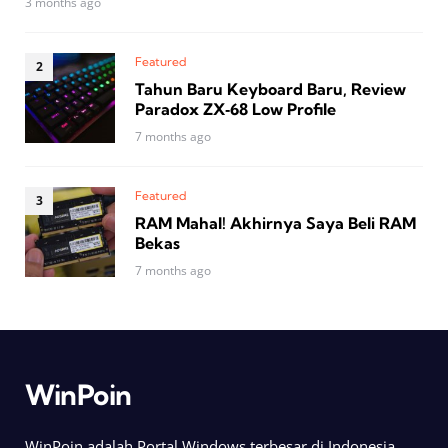
3 months ago
Featured
Tahun Baru Keyboard Baru, Review
Paradox ZX‑68 Low Profile
7 months ago
Featured
RAM Mahal! Akhirnya Saya Beli RAM
Bekas
7 months ago
WinPoin
WinPoin adalah Portal Windows terbesar di Indonesia.