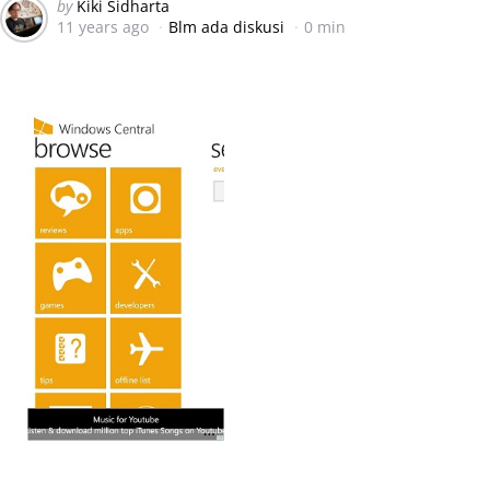
Posted
by
Kiki Sidharta
11 years ago
Blm ada diskusi
0 min
by