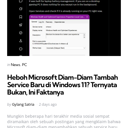
Categories
Posted
in
News
PC
in
Heboh Microsoft Diam-Diam Tambah
Service Baru di Windows 11? Ternyata
Bukan, Ini Faktanya
Posted
by
Gylang Satria
2 days ago
by
Mungkin beberapa hari terakhir media sosial sempat
diramaikan oleh sebuah postingan yang mengklaim bahwa
Microsoft diam-diam menambahkan sebuah service baru