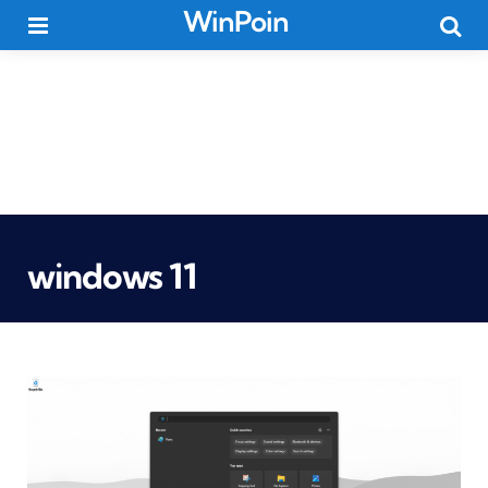
WinPoin
Menu
Searc
windows 11