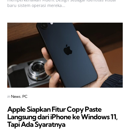
baru sistem operasi mereka...
Categories
Posted
in
News
PC
in
Apple Siapkan Fitur Copy Paste
Langsung dari iPhone ke Windows 11,
Tapi Ada Syaratnya