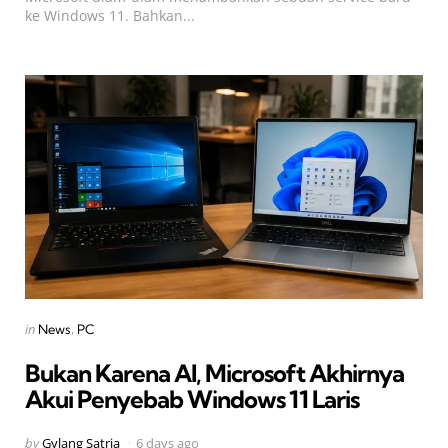
ke Windows 11. Bahkan...
Categories
Posted
in
News
PC
in
Bukan Karena AI, Microsoft Akhirnya
Akui Penyebab Windows 11 Laris
Posted
by
Gylang Satria
6 days ago