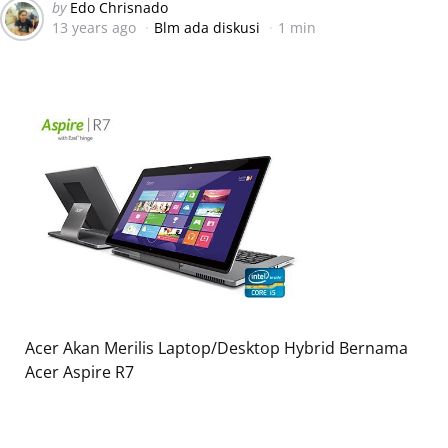
Posted
by
Edo Chrisnado
13 years ago
Blm ada diskusi
1 min
by
Acer Akan Merilis Laptop/Desktop Hybrid Bernama
Acer Aspire R7