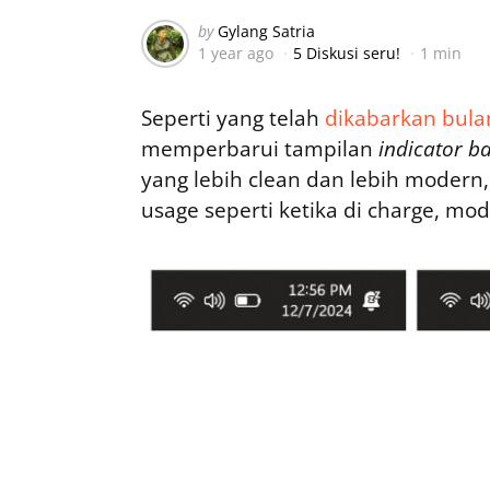
Posted
by
Gylang Satria
1 year ago
5 Diskusi seru!
1 min
by
Seperti yang telah
dikabarkan bula
memperbarui tampilan
indicator b
yang lebih clean dan lebih modern,
usage seperti ketika di charge, m