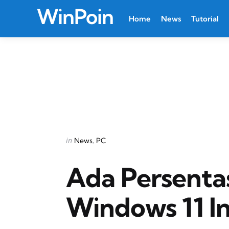
WinPoin
Home
News
Tutorial
Categories
Posted
in
News
PC
in
Ada Persentas
Windows 11 In