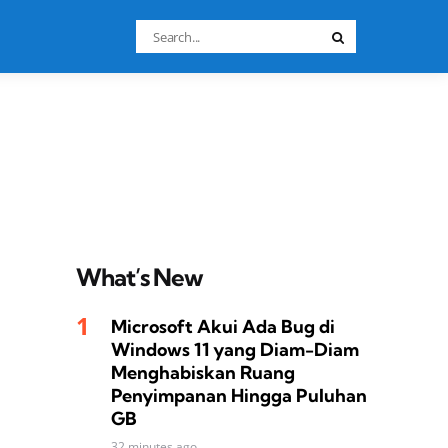
Search
Search
for:
What’s New
Microsoft Akui Ada Bug di
Windows 11 yang Diam-Diam
Menghabiskan Ruang
Penyimpanan Hingga Puluhan
GB
32 minutes ago