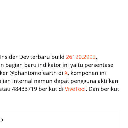
nsider Dev terbaru build
26120.2992
,
bagian baru indikator ini yaitu persentase
eaker @phantomofearth di
X
, komponen ini
jian internal namun dapat pengguna aktifkan
atau 48433719 berikut di
ViveTool
. Dan berikut
19