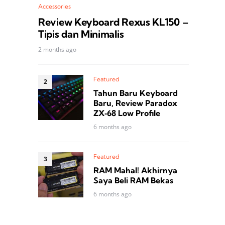
Accessories
Review Keyboard Rexus KL150 –
Tipis dan Minimalis
2 months ago
Featured
Tahun Baru Keyboard
Baru, Review Paradox
ZX‑68 Low Profile
6 months ago
Featured
RAM Mahal! Akhirnya
Saya Beli RAM Bekas
6 months ago