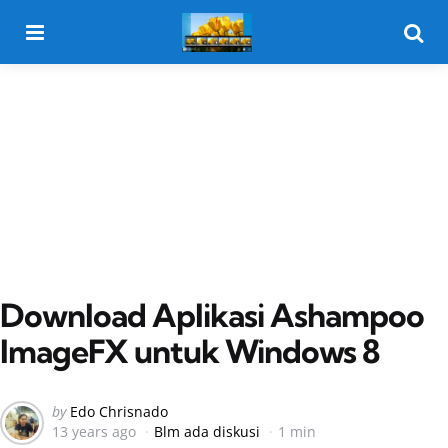
Menu
Searc
Download Aplikasi Ashampoo
ImageFX untuk Windows 8
Posted
by
Edo Chrisnado
13 years ago
Blm ada diskusi
1 min
by