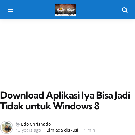
Menu
Searc
Download Aplikasi Iya Bisa Jadi
Tidak untuk Windows 8
Posted
by
Edo Chrisnado
13 years ago
Blm ada diskusi
1 min
by