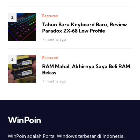
Featured
Tahun Baru Keyboard Baru, Review
Paradox ZX‑68 Low Profile
7 months ago
Featured
RAM Mahal! Akhirnya Saya Beli RAM
Bekas
7 months ago
WinPoin
WinPoin adalah Portal Windows terbesar di Indonesia.