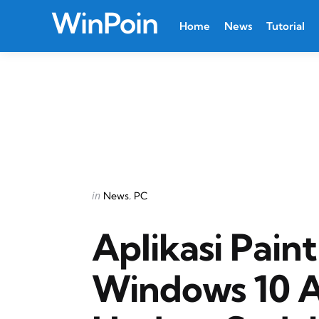
WinPoin
Home
News
Tutorial
Categories
Posted
in
News
PC
in
Aplikasi Pain
Windows 10 A