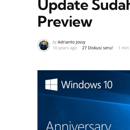
Update Suda
Preview
Posted
by
Adrianto Jossy
10 years ago
27 Diskusi seru!
1 min
by