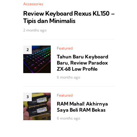
Accessories
Review Keyboard Rexus KL150 –
Tipis dan Minimalis
2 months ago
Featured
Tahun Baru Keyboard
Baru, Review Paradox
ZX‑68 Low Profile
6 months ago
Featured
RAM Mahal! Akhirnya
Saya Beli RAM Bekas
6 months ago