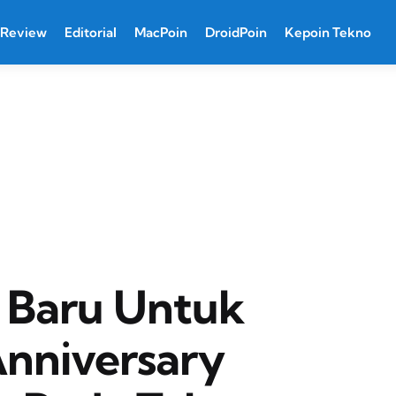
Review
Editorial
MacPoin
DroidPoin
Kepoin Tekno
t Baru Untuk
nniversary