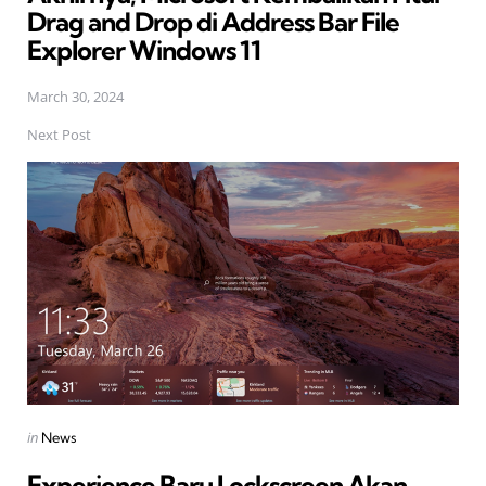
Drag and Drop di Address Bar File
Explorer Windows 11
March 30, 2024
Next Post
Posted
in
News
in
Experience Baru Lockscreen Akan