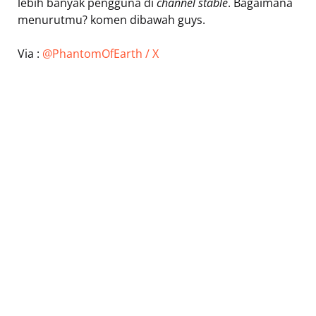
lebih banyak pengguna di
channel stable
. Bagaimana
menurutmu? komen dibawah guys.
Via :
@PhantomOfEarth / X