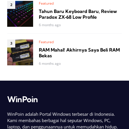
Featured
Tahun Baru Keyboard Baru, Review
Paradox ZX‑68 Low Profile
6 months ago
Featured
RAM Mahal! Akhirnya Saya Beli RAM
Bekas
6 months ago
WinPoin
WinPoin adalah Portal Windows terbesar di Indonesia.
Kami membahas berbagai hal seputar Windows, PC,
laptop, dan penggunaannya untuk memudahkan hidup.