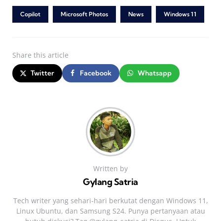
Copilot
Microsoft Photos
News
Windows 11
Share
this article
Twitter
Facebook
Whatsapp
Written by
Gylang Satria
Tech writer yang sehari‑hari berkutat dengan Windows 11,
Linux Ubuntu, dan Samsung S24. Punya pertanyaan atau