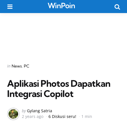
WinPoin
Menu
Searc
Categories
Posted
in
News
PC
in
Aplikasi Photos Dapatkan
Integrasi Copilot
Posted
by
Gylang Satria
2 years ago
6 Diskusi seru!
1 min
by