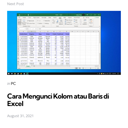
Next Post
Posted
in
PC
in
Cara Mengunci Kolom atau Baris di
Excel
August 31, 2021