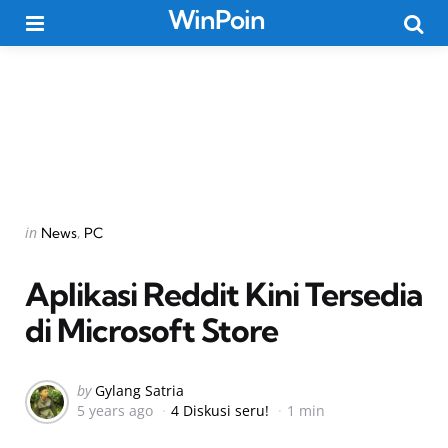
WinPoin
Menu
Searc
Categories
Posted
in
News
PC
in
Aplikasi Reddit Kini Tersedia
di Microsoft Store
Posted
by
Gylang Satria
5 years ago
4 Diskusi seru!
1 min
by