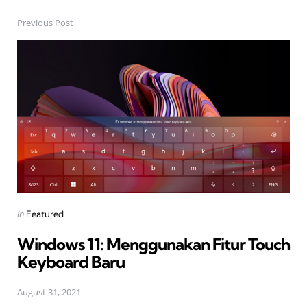
Previous Post
Post
navigation
Posted
in
Featured
in
Windows 11: Menggunakan Fitur Touch
Keyboard Baru
August 31, 2021