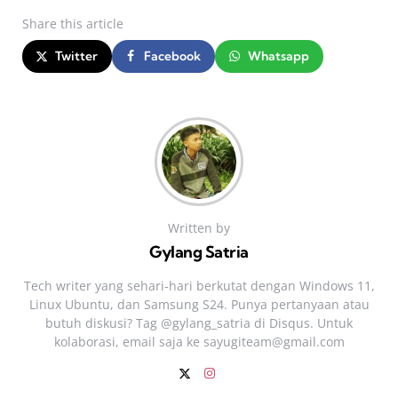
Share
this article
Twitter
Facebook
Whatsapp
Written by
Gylang Satria
Tech writer yang sehari‑hari berkutat dengan Windows 11,
Linux Ubuntu, dan Samsung S24. Punya pertanyaan atau
butuh diskusi? Tag @gylang_satria di Disqus. Untuk
kolaborasi, email saja ke
sayugiteam@gmail.com